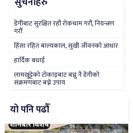
सुचनाहरु
डेंगीबाट सुरक्षित रहौं रोकथाम गरौं, नियन्त्रण
गरौं
हिंसा रहित बाल्यकाल, सुखी जीवनको आधार
हार्दिक बधाई
लामखुट्टेको टोकाइबाट बच्नु नै डेंगीको
संक्रमणबाट बच्ने उपाय
यो पनि पढौँ