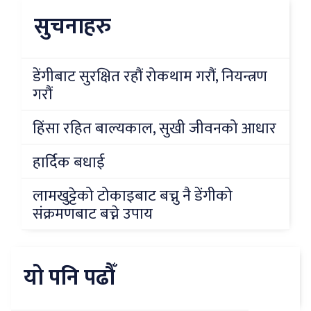
सुचनाहरु
डेंगीबाट सुरक्षित रहौं रोकथाम गरौं, नियन्त्रण
गरौं
हिंसा रहित बाल्यकाल, सुखी जीवनको आधार
हार्दिक बधाई
लामखुट्टेको टोकाइबाट बच्नु नै डेंगीको
संक्रमणबाट बच्ने उपाय
यो पनि पढौँ