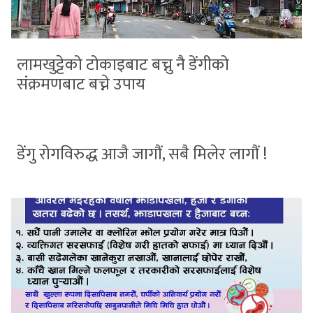
लामखुट्टेको टोकाइबाट बच्नु नै डेंगीको
संक्रमणबाट बच्ने उपाय
डेंगु रोगविरुद्ध आजै जागौं, सबै मिलेर लागौं !