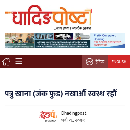
मुख्य पृष्ठ
स्थानीय समाचार
विचार / ब्लग
☰
ट्रेन्डिङ
ENGLISH
नगर/गाउँ पालिका
अन्तरवार्ता
पत्रु खाना (जंक फुड) नखाऔं स्वस्थ रहौं
कृषि/सहकारी
Dhadingpost
साहित्य / संस्कृति
भदौ १६, २०७९
प्रवास