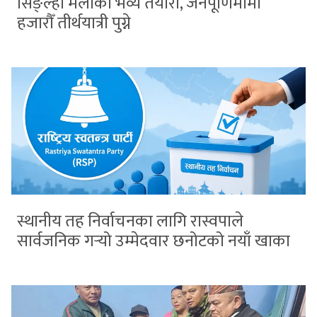
सिङ्ल्हा मेलाको भव्य तयारी, जनैपूर्णिमामा
हजारौँ तीर्थयात्री पुग्ने
स्थानीय तह निर्वाचनका लागि रास्वपाले
सार्वजनिक गर्‍यो उम्मेदवार छनोटको नयाँ खाका