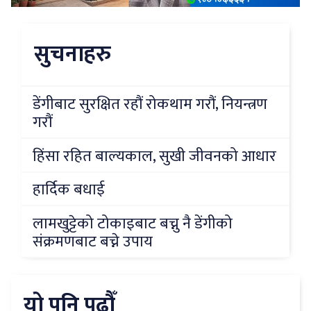
सुचनाहरु
डेंगीबाट सुरक्षित रहौं रोकथाम गरौं, नियन्त्रण
गरौं
हिंसा रहित बाल्यकाल, सुखी जीवनको आधार
हार्दिक बधाई
लामखुट्टेको टोकाइबाट बच्नु नै डेंगीको
संक्रमणबाट बच्ने उपाय
यो पनि पढौँ