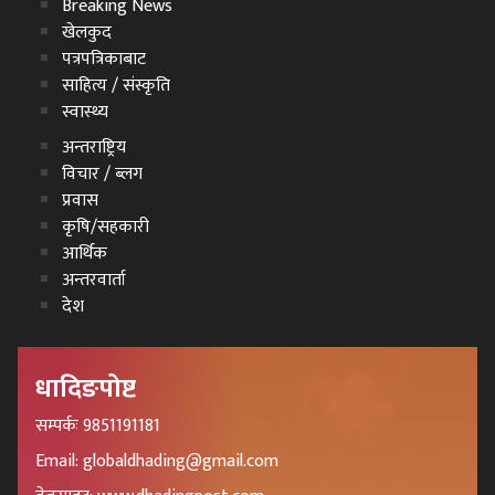
Breaking News
खेलकुद
पत्रपत्रिकाबाट
साहित्य / संस्कृति
स्वास्थ्य
अन्तराष्ट्रिय
विचार / ब्लग
प्रवास
कृषि/सहकारी
आर्थिक
अन्तरवार्ता
देश
धादिङपोष्ट
सम्पर्कः 9851191181
Email: globaldhading@gmail.com