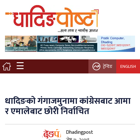
मुख्य पृष्ठ
स्थानीय समाचार
विचार / ब्लग
☰
ट्रेन्डिङ
ENGLISH
नगर/गाउँ पालिका
अन्तरवार्ता
धादिङको गंगाजमुनामा कांग्रेसबाट आमा
कृषि/सहकारी
र एमालेबाट छोरी निर्वाचित
साहित्य / संस्कृति
Dhadingpost
प्रवास
जेष्ठ ७, २०७९