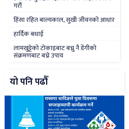
गरौं
हिंसा रहित बाल्यकाल, सुखी जीवनको आधार
हार्दिक बधाई
लामखुट्टेको टोकाइबाट बच्नु नै डेंगीको
संक्रमणबाट बच्ने उपाय
यो पनि पढौँ