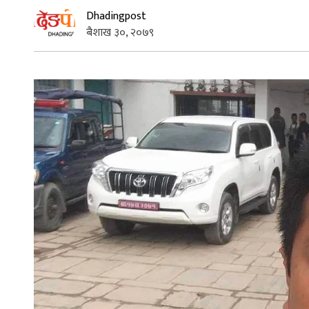
Dhadingpost
बैशाख ३०, २०७९