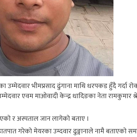
मेदवार भीमप्रसाद ढुंगाना माथि धरपकड हुँदै गर्दा राेक्
ेदवार एवम माओवादी केन्द्र धादिङका नेता रामकुमार श्रेष
 भएकाे र अस्पताल जान लागेकाे बताए ।
हातपात गरेकाे मेयरका उम्दवार ढुङ्गानाले नामै बताएकाे स