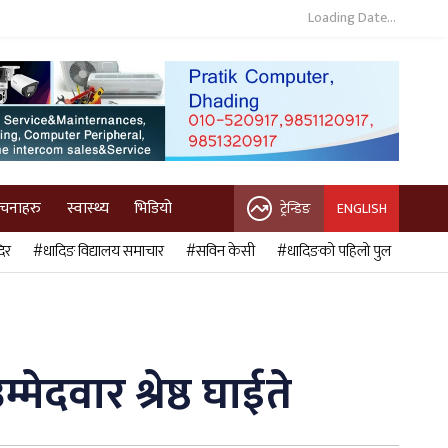
Loading Date...
ुचनाहरु
स्वास्थ्य
भिडियो
ट्रेन्डिङ
ENGLISH
िर
#धादिङ विद्यालय समाचार
#सविन केसी
#धादिङको पहिलो पुल
मेदवार श्रेष्ठ घाईते