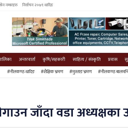
फोन नम्बरहरु
निर्वाचन २०७९ धादिङ
पालिका
अन्तरवार्ता
कृषि/सहकारी
साहित्य / संस्कृति
प्रवास
स
#नीलकण्ठ धादिङ
#शैक्षिक भ्रमण
#मुस्ताङ भ्रमण
#नीलकण्ठ बालमन्द
ेगाउन जाँदा वडा अध्यक्षका उम्