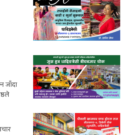
न जाँदा
्ठले
माचार