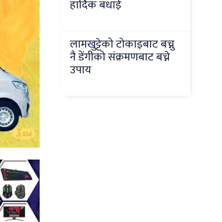
हार्दिक बधाई
लामखुट्टेको टोकाइबाट बच्नु
नै डेंगीको संक्रमणबाट बच्ने
उपाय