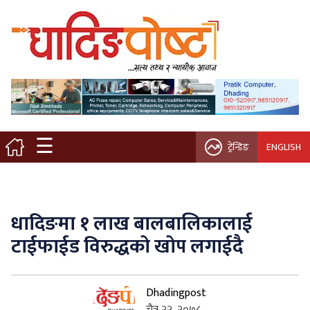
मुख्य पृष्ठ
स्थानीय समाचार
विचार / ब्लग
☰
ट्रेन्डिङ
ENGLISH
नगर/गाउँ पालिका
अन्तरवार्ता
धादिङमा १ लाख बालबालिकालाई
कृषि/सहकारी
टाईफाईड विरुद्धको खोप लगाईदै
साहित्य / संस्कृति
Dhadingpost
प्रवास
चैत्र २२, २०७८