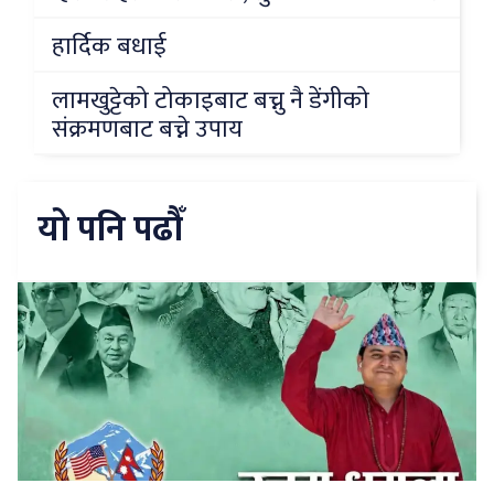
हार्दिक बधाई
लामखुट्टेको टोकाइबाट बच्नु नै डेंगीको
संक्रमणबाट बच्ने उपाय
यो पनि पढौँ