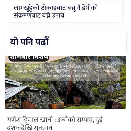
लामखुट्टेको टोकाइबाट बच्नु नै डेंगीको
संक्रमणबाट बच्ने उपाय
यो पनि पढौँ
गणेश हिमाल खानी : अर्बौंको सम्पदा, दुई
दशकदेखि सुनसान