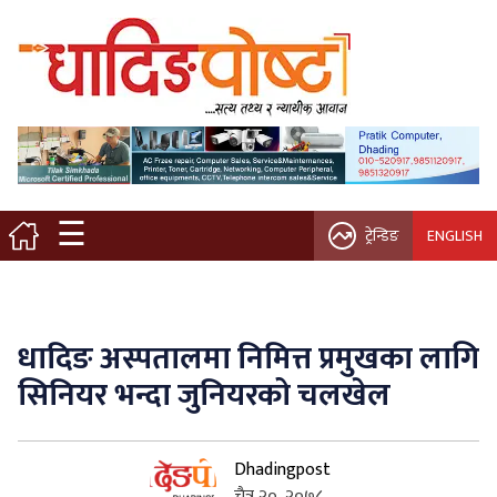
मुख्य पृष्ठ
स्थानीय समाचार
विचार / ब्लग
☰
ट्रेन्डिङ
ENGLISH
नगर/गाउँ पालिका
अन्तरवार्ता
धादिङ अस्पतालमा निमित्त प्रमुखका लागि
कृषि/सहकारी
सिनियर भन्दा जुनियरको चलखेल
साहित्य / संस्कृति
Dhadingpost
प्रवास
चैत्र २०, २०७८