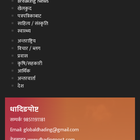
Breaking News
खेलकुद
पत्रपत्रिकाबाट
साहित्य / संस्कृति
स्वास्थ्य
अन्तराष्ट्रिय
विचार / ब्लग
प्रवास
कृषि/सहकारी
आर्थिक
अन्तरवार्ता
देश
धादिङपोष्ट
सम्पर्कः 9851191181
Email: globaldhading@gmail.com
वेबसाइट: www.dhadingpost.com