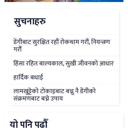
सुचनाहरु
डेंगीबाट सुरक्षित रहौं रोकथाम गरौं, नियन्त्रण
गरौं
हिंसा रहित बाल्यकाल, सुखी जीवनको आधार
हार्दिक बधाई
लामखुट्टेको टोकाइबाट बच्नु नै डेंगीको
संक्रमणबाट बच्ने उपाय
यो पनि पढौँ