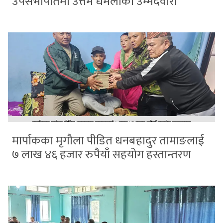
उपसभापतिमा उत्तम धमलाको उम्मेदवारी
मार्पाकका मृगौला पीडित धनबहादुर तामाङलाई
७ लाख ४६ हजार रुपैयाँ सहयोग हस्तान्तरण