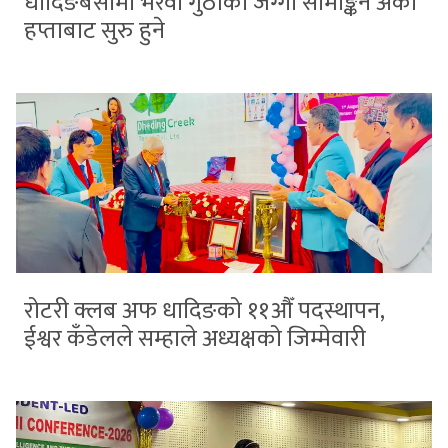
धादिङबेसीमा भैरवी गुठीको जग्गा सीमाङ्कन अर्को
हप्ताबाट सुरु हुने
रोटरी क्लब अफ धादिङको ११औँ पदस्थापन,
ईश्वर कँडेलले सम्हाले अध्यक्षको जिम्मेवारी