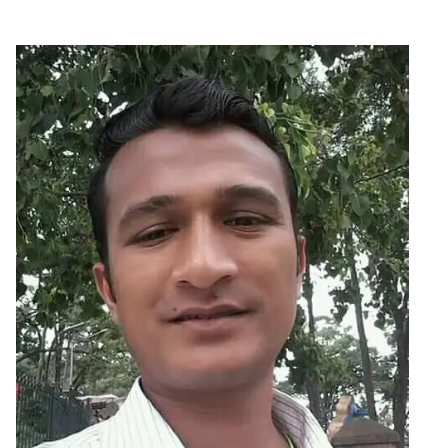
सुचनाहरु
स्वास्थ्य
भिडियो