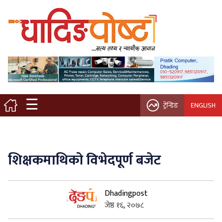
मुख्य पृष्ठ
स्थानीय समाचार
विचार / ब्लग
☰
ट्रेन्डिङ
ENGLISH
नगर/गाउँ पालिका
अन्तरवार्ता
शिक्षकमाथिको विभेदपूर्ण बजेट
कृषि/सहकारी
Dhadingpost
साहित्य / संस्कृति
जेष्ठ १६, २०७८
प्रवास