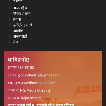
स्वास्थ्य
अन्तराष्ट्रिय
विचार / ब्लग
प्रवास
कृषि/सहकारी
आर्थिक
अन्तरवार्ता
देश
धादिङपोष्ट
सम्पर्कः 9851191181
Email: globaldhading@gmail.com
वेबसाइट: www.dhadingpost.com
प्रकाशनः N.S. Media Dhading
सम्पादक: Rajaram rijal
सुचना बिभाग दर्ता नं.: बागमती प्रदेश सञ्चार रजिष्टार