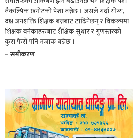
सेवातर्फको आकर्षण झनै बढाउनेछ भने शिक्षक पेशा
वैकल्पिक छनोटको पेशा बन्नेछ । जसले गर्दा योग्य,
दक्ष जनशक्ति शिक्षक बन्नबाट टाढिनेछन् र विकल्पमा
शिक्षक बनेकाहरुबाट शैक्षिक सुधार र गुणस्तरको
कुरा फेरी पनि मजाक बन्नेछ ।
– समीकरण