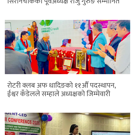
सिरानचोकका पूर्वअध्यक्ष राजु गुरुङ सम्मानित
रोटरी क्लब अफ धादिङको ११औँ पदस्थापन,
ईश्वर कँडेलले सम्हाले अध्यक्षको जिम्मेवारी