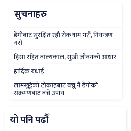
सुचनाहरु
डेंगीबाट सुरक्षित रहौं रोकथाम गरौं, नियन्त्रण
गरौं
हिंसा रहित बाल्यकाल, सुखी जीवनको आधार
हार्दिक बधाई
लामखुट्टेको टोकाइबाट बच्नु नै डेंगीको
संक्रमणबाट बच्ने उपाय
यो पनि पढौँ