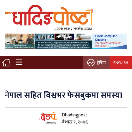
मुख्य पृष्ठ
स्थानीय समाचार
विचार / ब्लग
☰
ट्रेन्डिङ
ENGLISH
नगर/गाउँ पालिका
अन्तरवार्ता
नेपाल सहित विश्वभर फेसबुकमा समस्या
कृषि/सहकारी
Dhadingpost
साहित्य / संस्कृति
बैशाख १, २०७६
प्रवास