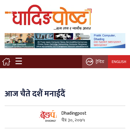
मुख्य पृष्ठ
स्थानीय समाचार
विचार / ब्लग
☰
ट्रेन्डिङ
ENGLISH
नगर/गाउँ पालिका
अन्तरवार्ता
आज चैते दशैं मनाईदैं
कृषि/सहकारी
Dhadingpost
साहित्य / संस्कृति
चैत्र ३०, २०७५
प्रवास