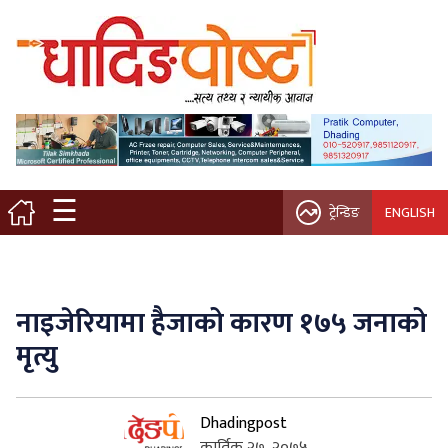
मुख्य पृष्ठ
स्थानीय समाचार
विचार / ब्लग
☰
ट्रेन्डिङ
ENGLISH
नगर/गाउँ पालिका
अन्तरवार्ता
नाइजेरियामा हैजाको कारण १७५ जनाको
कृषि/सहकारी
मृत्यु
साहित्य / संस्कृति
Dhadingpost
प्रवास
कार्तिक २७, २०७५