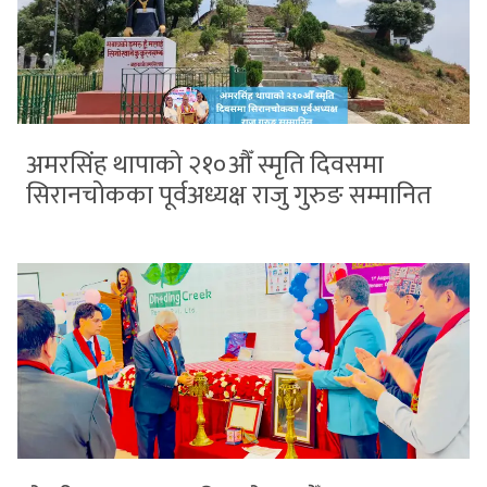
अमरसिंह थापाको २१०औँ स्मृति दिवसमा
सिरानचोकका पूर्वअध्यक्ष राजु गुरुङ सम्मानित