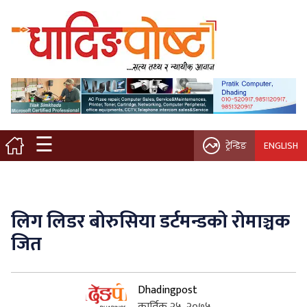
मुख्य पृष्ठ
स्थानीय समाचार
विचार / ब्लग
☰
ट्रेन्डिङ
ENGLISH
नगर/गाउँ पालिका
अन्तरवार्ता
लिग लिडर बोरुसिया डर्टमन्डको रोमाञ्चक
कृषि/सहकारी
जित
साहित्य / संस्कृति
Dhadingpost
प्रवास
कार्तिक २५, २०७५