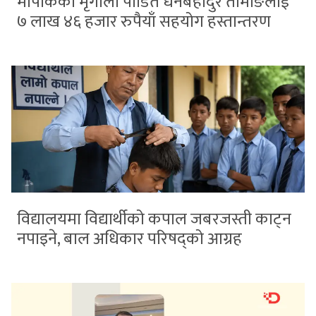
मार्पाकका मृगौला पीडित धनबहादुर तामाङलाई
७ लाख ४६ हजार रुपैयाँ सहयोग हस्तान्तरण
विद्यालयमा विद्यार्थीको कपाल जबरजस्ती काट्न
नपाइने, बाल अधिकार परिषद्को आग्रह