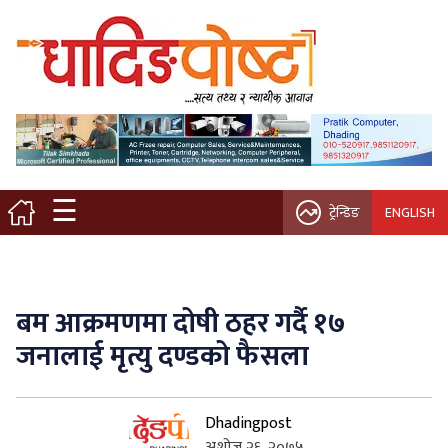
मुख्य पृष्ठ
स्थानीय समाचार
विचार / ब्लग
☰
ट्रेन्डिङ
ENGLISH
नगर/गाउँ पालिका
अन्तरवार्ता
बम आक्रमणमा दोषी ठहर गर्दै १७
कृषि/सहकारी
जनालाई मृत्यु दण्डको फैसला
साहित्य / संस्कृति
Dhadingpost
प्रवास
अशोज २६, २०७५