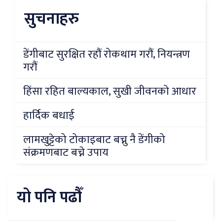
सुचनाहरु
डेंगीबाट सुरक्षित रहौं रोकथाम गरौं, नियन्त्रण
गरौं
हिंसा रहित बाल्यकाल, सुखी जीवनको आधार
हार्दिक बधाई
लामखुट्टेको टोकाइबाट बच्नु नै डेंगीको
संक्रमणबाट बच्ने उपाय
यो पनि पढौँ