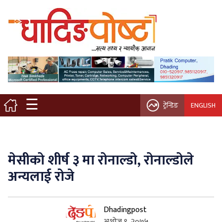
मुख्य पृष्ठ
स्थानीय समाचार
विचार / ब्लग
☰
ट्रेन्डिङ
ENGLISH
नगर/गाउँ पालिका
अन्तरवार्ता
मेसीको शीर्ष ३ मा रोनाल्डो, रोनाल्डोले
कृषि/सहकारी
अन्यलाई रोजे
साहित्य / संस्कृति
Dhadingpost
प्रवास
अशोज ९, २०७५