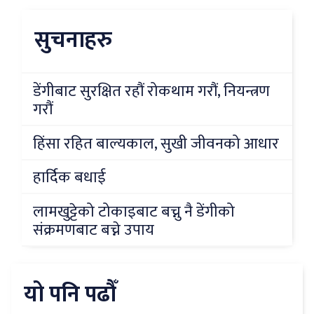
सुचनाहरु
डेंगीबाट सुरक्षित रहौं रोकथाम गरौं, नियन्त्रण
गरौं
हिंसा रहित बाल्यकाल, सुखी जीवनको आधार
हार्दिक बधाई
लामखुट्टेको टोकाइबाट बच्नु नै डेंगीको
संक्रमणबाट बच्ने उपाय
यो पनि पढौँ