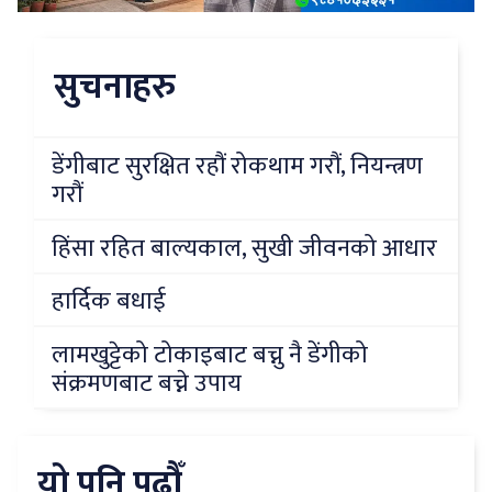
सुचनाहरु
डेंगीबाट सुरक्षित रहौं रोकथाम गरौं, नियन्त्रण
गरौं
हिंसा रहित बाल्यकाल, सुखी जीवनको आधार
हार्दिक बधाई
लामखुट्टेको टोकाइबाट बच्नु नै डेंगीको
संक्रमणबाट बच्ने उपाय
यो पनि पढौँ