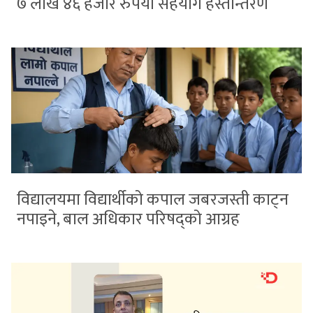
७ लाख ४६ हजार रुपैयाँ सहयोग हस्तान्तरण
विद्यालयमा विद्यार्थीको कपाल जबरजस्ती काट्न
नपाइने, बाल अधिकार परिषद्को आग्रह