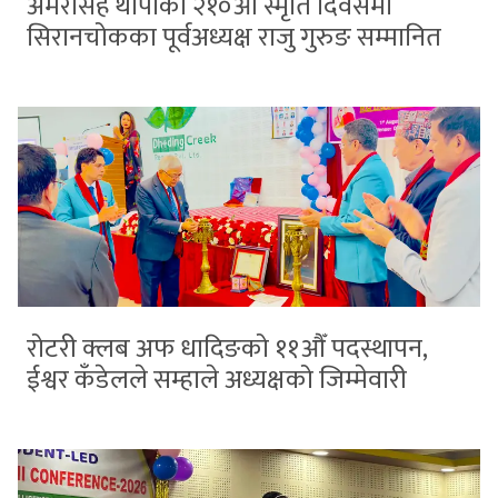
अमरसिंह थापाको २१०औँ स्मृति दिवसमा
सिरानचोकका पूर्वअध्यक्ष राजु गुरुङ सम्मानित
रोटरी क्लब अफ धादिङको ११औँ पदस्थापन,
ईश्वर कँडेलले सम्हाले अध्यक्षको जिम्मेवारी