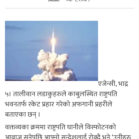
सुचनाहरु
स्वास्थ्य
भिडियो
एजेन्सी, भाद्र
५। तालीवान लडाकुहरुले काबुलस्थित राष्ट्रपति
भवनतर्फ रकेट प्रहार गरेको अफगानी प्रहरीले
बताएका छन् ।
वक्तव्यका क्रममा राष्ट्रपति घानीले विस्फोटनको
आवाज सुनेपछि आफ्नो सन्देशलाई रोक्दै भने,‘उनीहरु