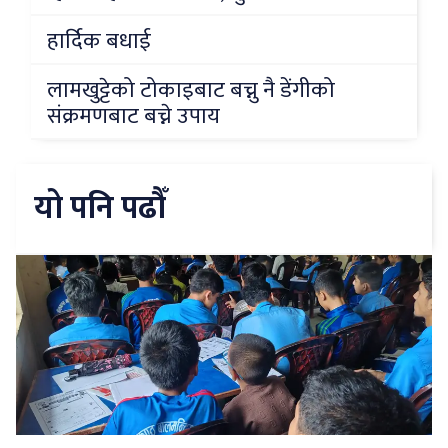
हार्दिक बधाई
लामखुट्टेको टोकाइबाट बच्नु नै डेंगीको
संक्रमणबाट बच्ने उपाय
यो पनि पढौँ