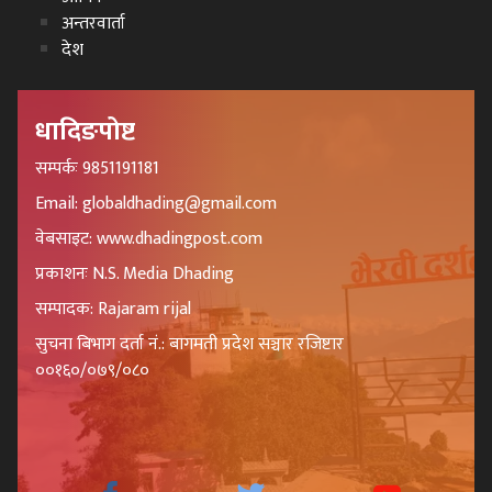
अन्तरवार्ता
देश
धादिङपोष्ट
सम्पर्कः 9851191181
Email: globaldhading@gmail.com
वेबसाइट: www.dhadingpost.com
प्रकाशनः N.S. Media Dhading
सम्पादक: Rajaram rijal
सुचना बिभाग दर्ता नं.: बागमती प्रदेश सञ्चार रजिष्टार
००१६०/०७९/०८०