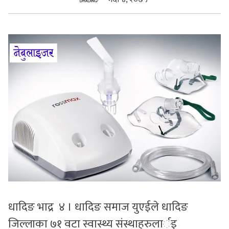
सुचनाहरु
स्वास्थ्य
भिडियो
धादिङ भाद्र ४ । धादिङ समाज युएईले धादिङ
जिल्लाका ७१ वटा स्वास्थ्य संस्थाहरुलार्इ