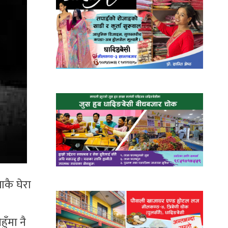
ाकै घेरा
ुँमा नै