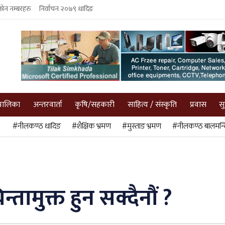
फोन नम्बरहरु
निर्वाचन २०७९ धादिङ
पालिका
अन्तरवार्ता
कृषि/सहकारी
साहित्य / संस्कृति
प्रवास
स
#नीलकण्ठ धादिङ
#शैक्षिक भ्रमण
#मुस्ताङ भ्रमण
#नीलकण्ठ बालमन्द
तामुक्त हुन सक्दैनौं ?