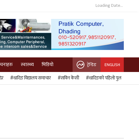
Loading Date...
ुचनाहरु
स्वास्थ्य
भिडियो
ट्रेन्डिङ
ENGLISH
िर
#धादिङ विद्यालय समाचार
#सविन केसी
#धादिङको पहिलो पुल