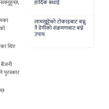
क्नुहुन्छ,
हार्दिक बधाई
म्मका
लामखुट्टेको टोकाइबाट बच्नु
नै डेंगीको संक्रमणबाट बच्ने
एको
उपाय
ेका थिए
र बैजनी
े पुरस्कार
न्छ