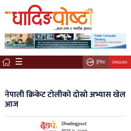
मुख्य पृष्ठ
स्थानीय समाचार
विचार / ब्लग
☰
ट्रेन्डिङ
ENGLISH
नगर/गाउँ पालिका
अन्तरवार्ता
नेपाली क्रिकेट टोलीको दोस्रो अभ्यास खेल
कृषि/सहकारी
आज
साहित्य / संस्कृति
Dhadingpost
प्रवास
साउन ७, २०७५