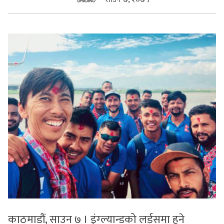
सुचनाहरु
स्वास्थ्य
भिडियो
काठमाडौं, साउन ७ । इंग्ल्यान्डको लर्ड्समा हुने