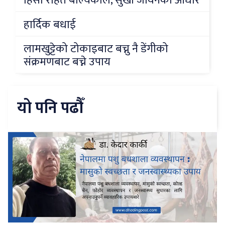
हिंसा रहित बाल्यकाल, सुखी जीवनको आधार
हार्दिक बधाई
लामखुट्टेको टोकाइबाट बच्नु नै डेंगीको
संक्रमणबाट बच्ने उपाय
यो पनि पढौँ