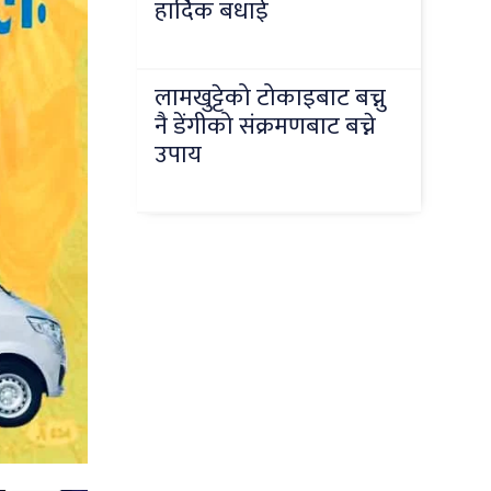
हार्दिक बधाई
लामखुट्टेको टोकाइबाट बच्नु
नै डेंगीको संक्रमणबाट बच्ने
उपाय