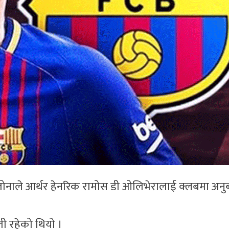
्सिलोनाले आर्थर हेनरिक रामोस डी ओलिभेरालाई क्लबमा अनु
ी रहेको थियो ।