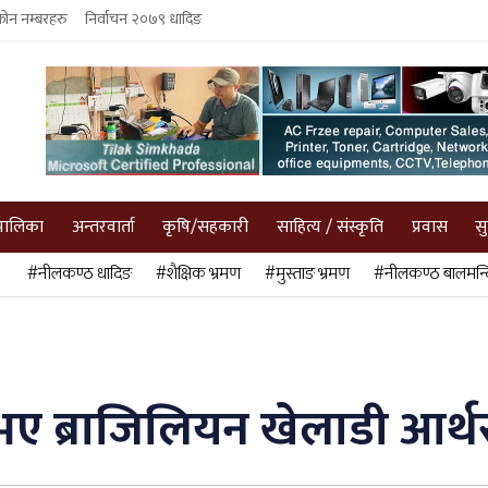
फोन नम्बरहरु
निर्वाचन २०७९ धादिङ
पालिका
अन्तरवार्ता
कृषि/सहकारी
साहित्य / संस्कृति
प्रवास
स
#नीलकण्ठ धादिङ
#शैक्षिक भ्रमण
#मुस्ताङ भ्रमण
#नीलकण्ठ बालमन्द
 भए ब्राजिलियन खेलाडी आर्थ