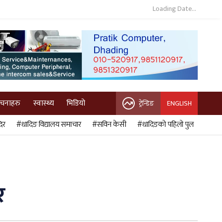
Loading Date...
ुचनाहरु
स्वास्थ्य
भिडियो
ट्रेन्डिङ
ENGLISH
िर
#धादिङ विद्यालय समाचार
#सविन केसी
#धादिङको पहिलो पुल
र