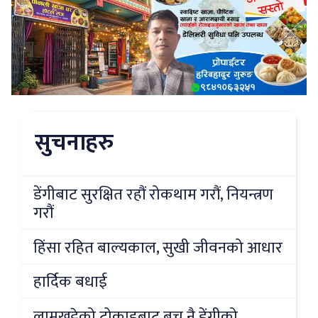
सुचनाहरु
डेंगीबाट सुरक्षित रहौं रोकथाम गरौं, नियन्त्रण
गरौं
हिंसा रहित बाल्यकाल, सुखी जीवनको आधार
हार्दिक बधाई
लामखुट्टेको टोकाइबाट बच्नु नै डेंगीको