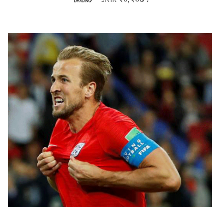
सुचनाहरु
स्वास्थ्य
भिडियो