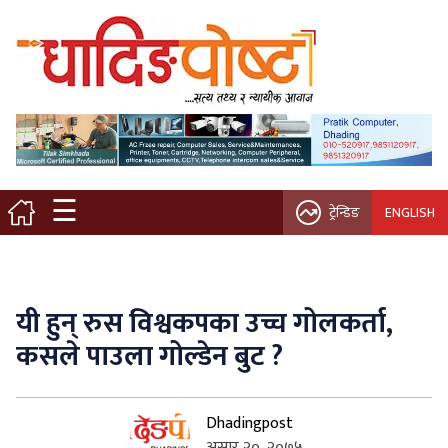
मुख्य पृष्ठ
स्थानीय समाचार
विचार / ब्लग
☰
ट्रेन्डिङ
ENGLISH
नगर/गाउँ पालिका
अन्तरवार्ता
यी हुन् रुस विश्वकपका उच्च गोलकर्ता,
कृषि/सहकारी
कसले पाउला गोल्डेन बुट ?
साहित्य / संस्कृति
Dhadingpost
प्रवास
असार २०, २०७५