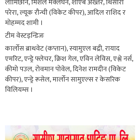
लामिछाने, मिशेल मेक्लेघन, शोएब अख्तर, थिसारा
परेरा, ल्यूक रौन्ची (विकेट कीपर), आदिल राशिद र
मोहम्मद शामी ।
टीम वेस्टइन्डिजः
कार्लोस ब्राथवेट (कप्तान), स्यामुएल बद्री, रायाद
एमरिट, एन्ड्रे फ्लेचर, क्रिश गेल, एविन लेविस, एश्ले नर्स,
कीमो पउल, रोवमान पोवेल, दिनेश रामदीन (विकेट
कीपर), एन्ड्रे रूसेल, मार्लोन सामुएल्स र केसरिक
विलियम्स ।