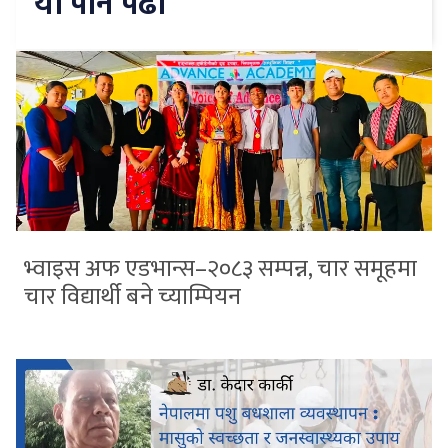
यो पनि पढौँ
भ्वाइस अफ एडभान्स–२०८३ सम्पन्न, चार समूहमा
चार विद्यार्थी बने च्याम्पियन