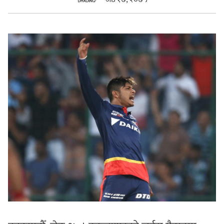
सुचनाहरु
स्वास्थ्य
भिडियो