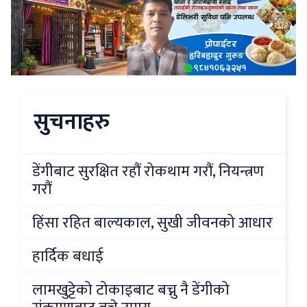
सुचनाहरु
डेंगीबाट सुरक्षित रहौं रोकथाम गरौं, नियन्त्रण
गरौं
हिंसा रहित बाल्यकाल, सुखी जीवनको आधार
हार्दिक बधाई
लामखुट्टेको टोकाइबाट बच्नु नै डेंगीको