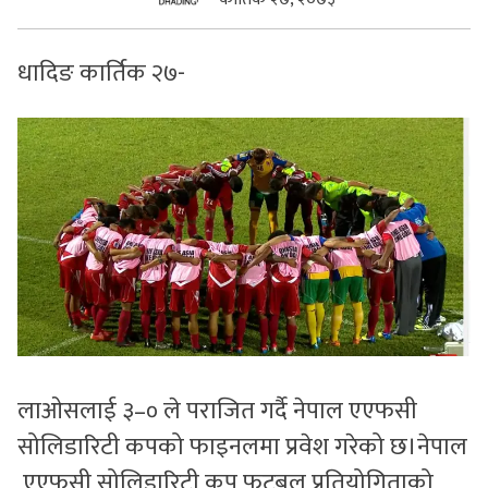
सुचनाहरु
धादिङ कार्तिक २७-
स्वास्थ्य
भिडियो
लाओसलाई ३–० ले पराजित गर्दै नेपाल एएफसी
सोलिडारिटी कपको फाइनलमा प्रवेश गरेको छ।नेपाल
एएफसी सोलिडारिटी कप फुटबल प्रतियोगिताको