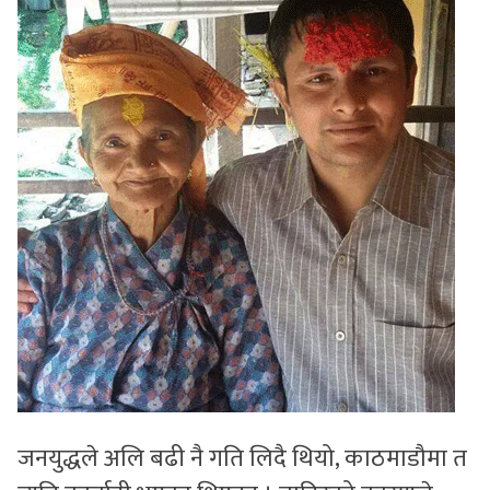
जनयुद्धले अलि बढी नै गति लिदै थियो, काठमाडौमा त