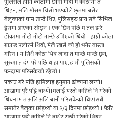
पुलिसले हाम्रो कोठामा छापा मार्दा म कोठामा त
थिइन, अलि मौसम चिसो भएकोले छ्तमा बसेर
बेलुकाको घाम ताप्दै थिए, पुलिसहरु प्राय सबै सिभिल
ड्रेसमा आएका रहेछ्न । एक छिन पछि म तल झरे
ढोकामा मोटो मोटो मान्छे उभिएको थियो । हाम्रो कोठा
ग्राउन्ड फ्लोरमै थियो, मैले खासै को हो भनेर वास्ता
गरिन । म सिधै कोठा भित्र जादा त मान्छे मान्छे छ्न,
सुरुमा त दंग परे पछि थाहा पाए, हामी पुलिसको
फन्दामा परिसकेको रहेछौ ।
पकाउ गरे पछि हामिलाइ हनुमान ढोकामा लग्यो।
आखामा पुरै पट्टि बाध्यो।मलाई यस्तो कहिले नि गरेको
थियन।म त अलि अलि बानी परिसकेको थिए।सधै
समातेर बेलुका छोड्थ्यो या २/३ दिनमा छोड्थ्यो । फेरि
आखामा पट्टी कहिले नि बाधेर राख्नी गरेको थियन ।