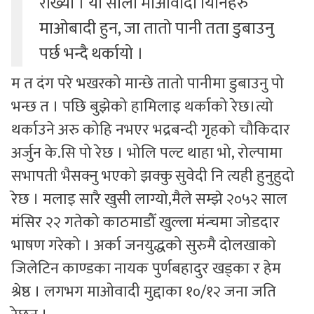
राख्यो । यी साला माओवादी यिनिहरु
माओबादी हुन, जा तातो पानी तता डुबाउनु
पर्छ भन्दै थर्कायो ।
म त दंग परे भखरको मान्छे तातो पानीमा डुबाउनु पो
भन्छ त । पछि बुझेको हामिलाइ थर्काको रेछ।त्यो
थर्काउने अरु कोहि नभएर भद्रबन्दी गृहको चौकिदार
अर्जुन के.सि पो रेछ । भोलि पल्ट थाहा भो, रोल्पामा
सभापती भैसक्नु भएको झक्कु सुवेदी नि त्यही हुनुहुदो
रेछ । मलाइ सारै खुसी लाग्यो,मैले सम्झे २०५२ साल
मंसिर २२ गतेको काठमाडौँ खुल्ला मंन्चमा जोडदार
भाषण गरेको । अर्का जनयुद्धको सुरुमै दोलखाको
जिलेटिन काण्डका नायक पुर्णबहादुर खड्का र हेम
श्रेष्ठ । लगभग माओवादी मुद्दाका १०/१२ जना जति