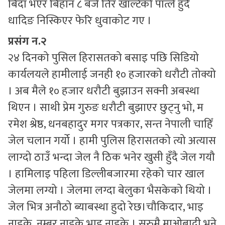
बिदा भएर बिहान ८ बजे तिर खाल्टेको पात्ले हुँदै
धादिङ निस्किएर फेरि धुवाकोट गए ।
प्रसंग न.२
२४ दिनको पुसिल हिरासतको बसाइ पछि सिडियो
कार्यलयले हामीलाई जनही १० हजारको धरौटी तोक्यो
। अब मैले १० हजार धरौटी बुझाउन सक्नी अबस्था
थिएन । साथी प्रेम गुरुङ धरौटी बुझाएर छुट्नु भो, म
रमेश श्रेष्ठ, धनबहादुर मगर पत्रकार, सन्त नेपाली चाहिँ
जेल चलान गर्यो । हामी पुलिस हिरासतको त्यो अत्यास
लाग्दो ठाउँ भन्दा जेल नै ठिक भनेर खुसी हुँदै जेल गयौ
। हामिलाइ पहिला डिल्लीबजारमा रहेको चार खाल
जेलमा लग्यो । जेलमा लग्दा बेलुका भैसकेको थियो ।
जेल भित्र अनौठो ब्याबस्था हुदो रेछ।चौकिदार, भाइ
नाइके, नम्बर नाइके भाइ नाइके । सुरुमै माओबादी भने