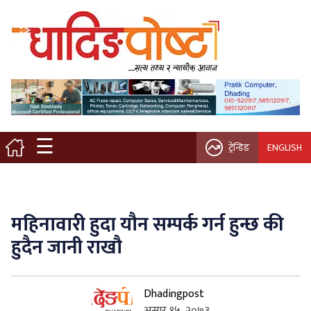
मुख्य पृष्ठ
स्थानीय समाचार
विचार / ब्लग
☰
ट्रेन्डिङ
ENGLISH
नगर/गाउँ पालिका
अन्तरवार्ता
महिनावारी हुदा यौन सम्पर्क गर्न हुन्छ की
कृषि/सहकारी
हुदैन जानी राखौ
साहित्य / संस्कृति
Dhadingpost
प्रवास
असार १५, २०७३