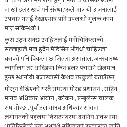
यी ती नै जना मनोरोगी हुन् । मनोचिकित्सक क्षेत्रमा
लाखौ डलर खर्च गर्ने संस्थाहरुले मात्र यी ३ जनालाई
उपचार गराई देखाएमात्र पनि उपलब्धी मुलक काम
मान्न सकिन्थ्यो ।
कुरा उठ्न सक्छ उनहिरुलाई मनोचिकित्सको
सल्लाहाले मात्र हुदैन मेडिसिन औषधी चाहिएला
यसको पनि विकल्प छ जिल्ला अस्पताल, जनस्वास्थ्य
कार्यालय तर धादिङमा किन डलर पचाउने खेलमात्र
हुन्छ स्थानीयी बजारबासी केशव छत्कुली बताउँछन् ।
मोरङ्मा देखिएको यस्तै समस्या मोरङ प्रशासन , राष्ट्रिय
मानव अधिकार आयोग , कोकन , एम्बुलेन्स चालक
संघ मोरङ , पुर्बाञ्चल मानव अधिकार सञ्जाल
लगायतको पहलमा बिराटनगरमा दयनिय अवस्थामा
भौतिरिरहेकी एक अधबैशे महिलाको उपचारका लागि