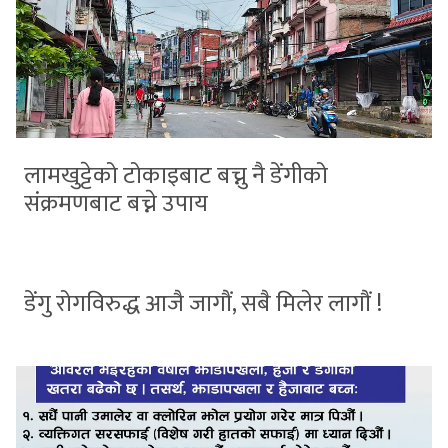
लामखुट्टेको टोकाइबाट बच्नु नै डेंगीको
संक्रमणबाट बच्ने उपाय
डेंगु रोगविरुद्ध आजै जागौं, सबै मिलेर लागौं !