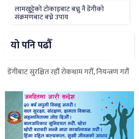
लामखुट्टेको टोकाइबाट बच्नु नै डेंगीको
संक्रमणबाट बच्ने उपाय
यो पनि पढौँ
डेंगीबाट सुरक्षित रहौं रोकथाम गरौं, नियन्त्रण गरौं