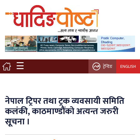
मुख्य पृष्ठ
स्थानीय समाचार
विचार / ब्लग
☰
ट्रेन्डिङ
ENGLISH
नगर/गाउँ पालिका
अन्तरवार्ता
नेपाल ट्रिपर तथा ट्रक व्यवसायी समिति
कृषि/सहकारी
कलंकी, काठमाण्डौंको अत्यन्त जरुरी
सूचना ।
साहित्य / संस्कृति
प्रवास