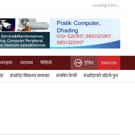
Loading Date...
ुचनाहरु
स्वास्थ्य
भिडियो
ट्रेन्डिङ
ENGLISH
िर
#धादिङ विद्यालय समाचार
#सविन केसी
#धादिङको पहिलो पुल