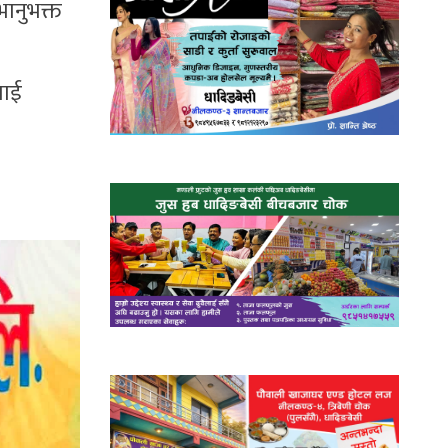
भानुभक्त
लाई