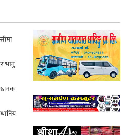
ेसीमा
र भानु
ष्ठानका
स्थानिय