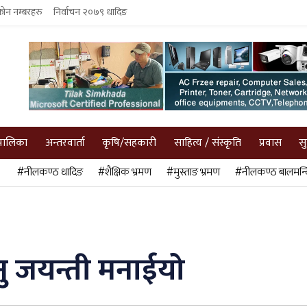
फोन नम्बरहरु
निर्वाचन २०७९ धादिङ
पालिका
अन्तरवार्ता
कृषि/सहकारी
साहित्य / संस्कृति
प्रवास
स
#नीलकण्ठ धादिङ
#शैक्षिक भ्रमण
#मुस्ताङ भ्रमण
#नीलकण्ठ बालमन्द
नु जयन्ती मनाईयो