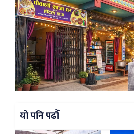
यो पनि पढौँ