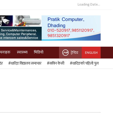
Loading Date...
ुचनाहरु
स्वास्थ्य
भिडियो
ट्रेन्डिङ
ENGLISH
िर
#धादिङ विद्यालय समाचार
#सविन केसी
#धादिङको पहिलो पुल