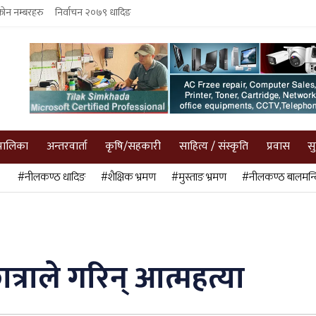
फोन नम्बरहरु
निर्वाचन २०७९ धादिङ
पालिका
अन्तरवार्ता
कृषि/सहकारी
साहित्य / संस्कृति
प्रवास
स
#नीलकण्ठ धादिङ
#शैक्षिक भ्रमण
#मुस्ताङ भ्रमण
#नीलकण्ठ बालमन्द
त्राले गरिन् आत्महत्या