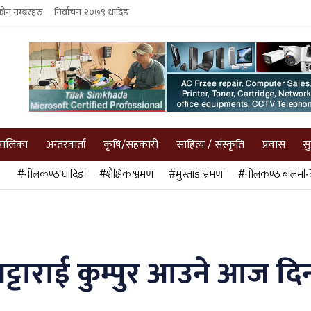
फोन नम्बरहरु
निर्वाचन २०७९ धादिङ
पालिका
अन्तरवार्ता
कृषि/सहकारी
साहित्य / संस्कृति
प्रवास
स
#नीलकण्ठ धादिङ
#शैक्षिक भ्रमण
#मुस्ताङ भ्रमण
#नीलकण्ठ बालमन्द
ुराम भट्टाराई कुम्पुर आउने आ