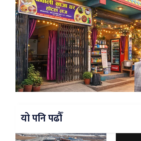
यो पनि पढौँ