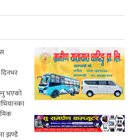
ास
े दिनभर
क्नु भएको
ो अभियानका
ाथमिक
ा झण्डै