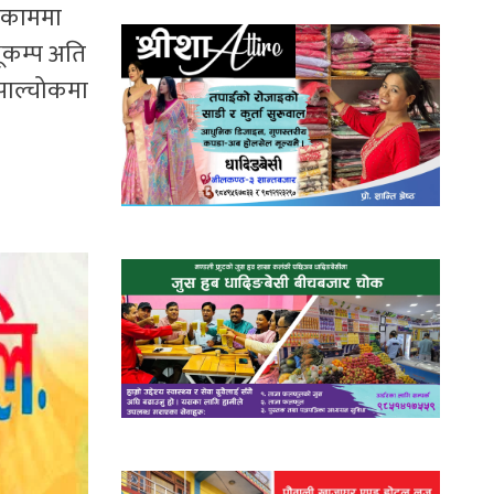
े काममा
ूकम्प अति
ुपाल्चोकमा