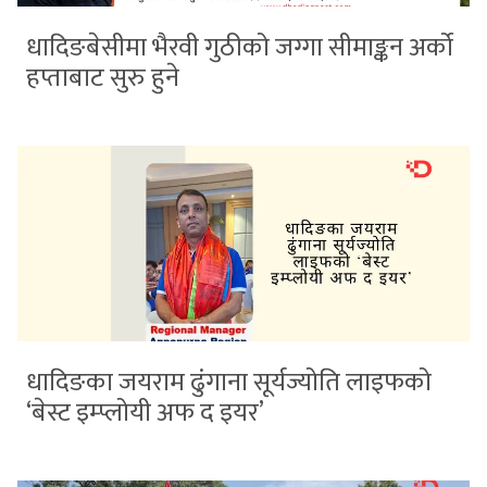
धादिङबेसीमा भैरवी गुठीको जग्गा सीमाङ्कन अर्को
हप्ताबाट सुरु हुने
धादिङका जयराम ढुंगाना सूर्यज्योति लाइफको
‘बेस्ट इम्प्लोयी अफ द इयर’