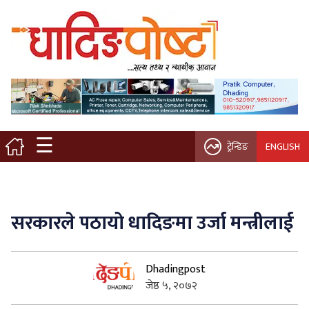
मुख्य पृष्ठ
स्थानीय समाचार
विचार / ब्लग
☰
ट्रेन्डिङ
ENGLISH
नगर/गाउँ पालिका
अन्तरवार्ता
सरकारले पठायो धादिङमा उर्जा मन्त्रीलाई
कृषि/सहकारी
Dhadingpost
साहित्य / संस्कृति
जेष्ठ ५, २०७२
प्रवास