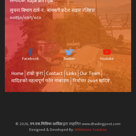
सम्पादक: Rajaram rijal
सुचना बिभाग दर्ता नं.: बागमती प्रदेश सञ्चार रजिष्टार
००१६०/०७९/०८०
Facebook
Twitter
Youtube
Home
हाम्रो कुरा
Contact
Links
Our Team
धादिङको महत्वपूर्ण फोन नम्बरहरु
निर्वाचन २०७९ धादिङ
© 2026,
एन.एस.मिडिया धादिङ
द्वारा सञ्चालित www.dhadingpost.com
Designed & Developed By:
Wildstone Solution