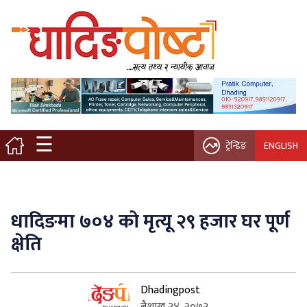
मुख्य पृष्ठ
स्थानीय समाचार
विचार / ब्लग
☰
ट्रेन्डिङ
ENGLISH
नगर/गाउँ पालिका
अन्तरवार्ता
धादिङमा ७०४ को मृत्यू २९ हजार घर पूर्ण
कृषि/सहकारी
क्षेति
साहित्य / संस्कृति
Dhadingpost
प्रवास
बैशाख २४, २०७२