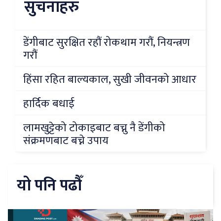
सुचनाहरु
डेंगीबाट सुरक्षित रहौं रोकथाम गरौं, नियन्त्रण
गरौं
हिंसा रहित बाल्यकाल, सुखी जीवनको आधार
हार्दिक बधाई
लामखुट्टेको टोकाइबाट बच्नु नै डेंगीको
संक्रमणबाट बच्ने उपाय
यो पनि पढौँ