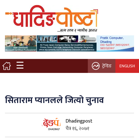
मुख्य पृष्ठ
स्थानीय समाचार
विचार / ब्लग
☰
ट्रेन्डिङ
ENGLISH
नगर/गाउँ पालिका
अन्तरवार्ता
सिताराम प्यानलले जित्यो चुनाव
कृषि/सहकारी
Dhadingpost
साहित्य / संस्कृति
चैत्र १६, २०७१
प्रवास