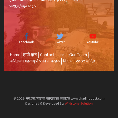
सुचना बिभाग दर्ता नं.: बागमती प्रदेश सञ्चार रजिष्टार
००१६०/०७९/०८०
Facebook
Twitter
Youtube
Home
हाम्रो कुरा
Contact
Links
Our Team
धादिङको महत्वपूर्ण फोन नम्बरहरु
निर्वाचन २०७९ धादिङ
© 2026,
एन.एस.मिडिया धादिङ
द्वारा सञ्चालित www.dhadingpost.com
Designed & Developed By:
Wildstone Solution