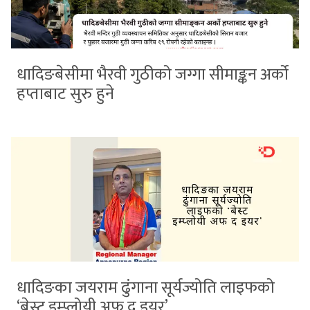
धादिङबेसीमा भैरवी गुठीको जग्गा सीमाङ्कन अर्को
हप्ताबाट सुरु हुने
धादिङका जयराम ढुंगाना सूर्यज्योति लाइफको
‘बेस्ट इम्प्लोयी अफ द इयर’