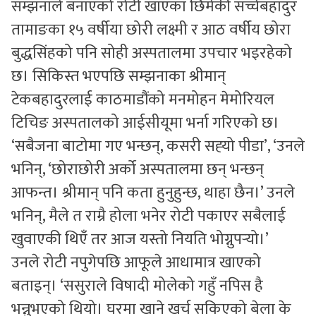
सम्झनाले बनाएको रोटी खाएका छिमेकी सच्चेबहादुर
तामाङका १५ वर्षीया छोरी लक्ष्मी र आठ वर्षीय छोरा
बुद्धसिंहको पनि सोही अस्पतालमा उपचार भइरहेको
छ। सिकिस्त भएपछि सम्झनाका श्रीमान्
टेकबहादुरलाई काठमाडौंको मनमोहन मेमोरियल
टिचिङ अस्पतालको आईसीयूमा भर्ना गरिएको छ।
‘सबैजना बाटोमा गए भन्छन्, कसरी सह्‍यो पीडा’, ‘उनले
भनिन्, ‘छोराछोरी अर्को अस्पतालमा छन् भन्छन्
आफन्त। श्रीमान् पनि कता हुनुहुन्छ, थाहा छैन।’ उनले
भनिन्, मैले त राम्रै होला भनेर रोटी पकाएर सबैलाई
खुवाएकी थिएँ तर आज यस्तो नियति भोग्नुपर्‍यो।’
उनले रोटी नपुगेपछि आफूले आधामात्र खाएको
बताइन्। ‘ससुराले विषादी मोलेको गहुँ नपिस है
भन्नुभएको थियो। घरमा खाने खर्च सकिएको बेला के