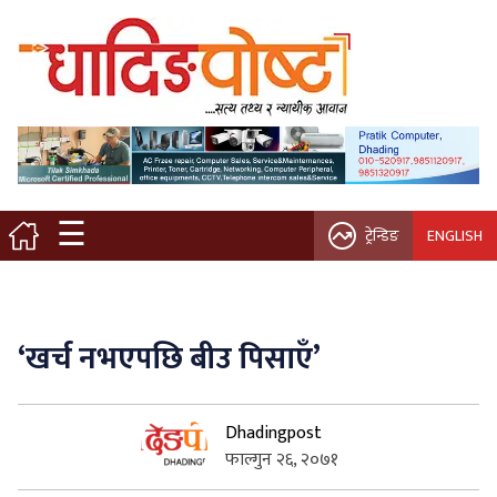
मुख्य पृष्ठ
स्थानीय समाचार
विचार / ब्लग
☰
ट्रेन्डिङ
ENGLISH
नगर/गाउँ पालिका
अन्तरवार्ता
‘खर्च नभएपछि बीउ पिसाएँ’
कृषि/सहकारी
Dhadingpost
साहित्य / संस्कृति
फाल्गुन २६, २०७१
प्रवास