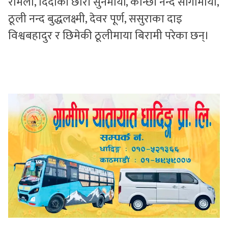
रमिला, दिदीकी छोरी सुनमायाँ, कान्छी नन्द साँगामाया,
ठूली नन्द बुद्धलक्ष्मी, देवर पूर्ण, ससुराका दाइ
विश्वबहादुर र छिमेकी ठूलीमाया बिरामी परेका छन्।