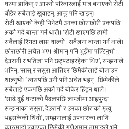
घरमा डाकिन् र आफ्नो परिवारलाई मात्र बनाएको रोटी
बाँडेर सबैलाई खुवाइन्, आफू पनि खाइन्।
रोटी खाएको केही मिनेटमै उनका छोराछोरी एकपछि
अर्को गर्दै बान्ता गर्न थाले। ‘रोटी खाएपछि हामी
सबैलाई रिँगटा लाग्न थाल्यो। सबैजना बान्ता गर्न थाले।
छोराछोरी अचेत भए। श्रीमान् पनि भुइँमा पल्टिनुभो।
देउरानी र भतिजा पनि छट्पटाइरहेका थिए’, सम्झनाले
भनिन्, ‘सासू र ससुरा आत्तिएर छिमेकीलाई बोलाउन
थाल्नुभो।’ त्यसपछि उनी पनि अचेत भइन्। छिमेकीले
सबैलाई एकपछि अर्को गर्दै बोकेर हिँड्न थाले।
‘साढे दुई घन्टाको पैदलपछि लाम्जीमा आइपुग्दा
सम्झनाका ससुरा, देउरानी र उनका छोराको मृत्यु
भइसकेको थियो’, सम्झनालाई उपचारका लागि
काठमाडौं ल्याएका छिमेकी गणेशमान तामाङले भने,