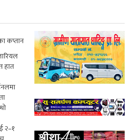
का कप्तान
िलारियल
ित हात
ाईनलमा
ता
ौथो
ाई २–१
िच