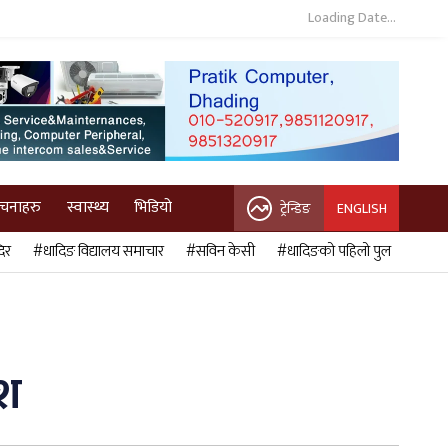
Loading Date...
ुचनाहरु
स्वास्थ्य
भिडियो
ट्रेन्डिङ
ENGLISH
िर
#धादिङ विद्यालय समाचार
#सविन केसी
#धादिङको पहिलो पुल
ेश