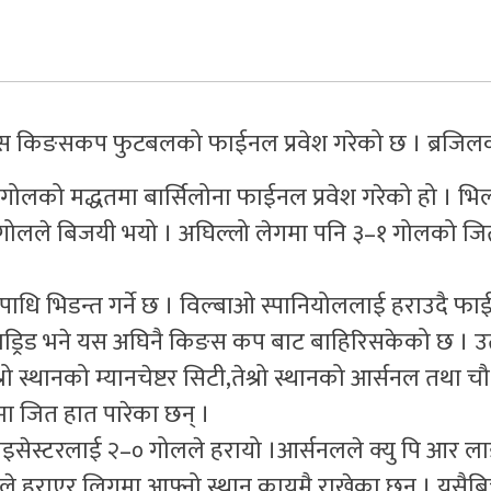
पेनिस किङसकप फुटबलको फाईनल प्रवेश गरेको छ । ब्रजिल
 १ गोलको मद्धतमा बार्सिलोना फाईनल प्रवेश गरेको हो । भ
३–१ गोलले बिजयी भयो । अघिल्लो लेगमा पनि ३–१ गोलको ज
उपाधि भिडन्त गर्ने छ । विल्बाओ स्पानियोललाई हराउदै फ
मड्रिड भने यस अघिनै किङस कप बाट बाहिरिसकेको छ । उ
ो स्थानको म्यानचेष्टर सिटी,तेश्रो स्थानको आर्सनल तथा च
मा जित हात पारेका छन् ।
 लेइसेस्टरलाई २–० गोलले हरायो ।आर्सनलले क्यु पि आर ल
ोलले हराएर लिगमा आफ्नो स्थान कायमै राखेका छन् । यसैब