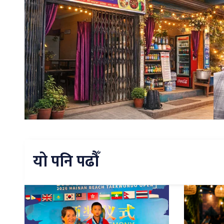
यो पनि पढौँ