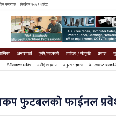
फोन नम्बरहरु
निर्वाचन २०७९ धादिङ
पालिका
अन्तरवार्ता
कृषि/सहकारी
साहित्य / संस्कृति
प्रवास
स
#नीलकण्ठ धादिङ
#शैक्षिक भ्रमण
#मुस्ताङ भ्रमण
#नीलकण्ठ बालमन्द
ङसकप फुटबलको फाईनल प्रव