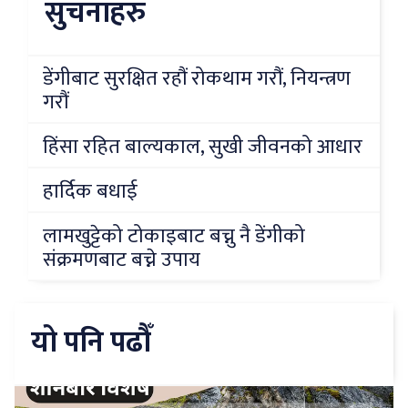
सुचनाहरु
डेंगीबाट सुरक्षित रहौं रोकथाम गरौं, नियन्त्रण
गरौं
हिंसा रहित बाल्यकाल, सुखी जीवनको आधार
हार्दिक बधाई
लामखुट्टेको टोकाइबाट बच्नु नै डेंगीको
संक्रमणबाट बच्ने उपाय
यो पनि पढौँ