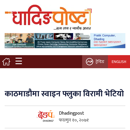
मुख्य पृष्ठ
स्थानीय समाचार
विचार / ब्लग
☰
ट्रेन्डिङ
ENGLISH
नगर/गाउँ पालिका
अन्तरवार्ता
काठमाडौमा स्वाइन फ्लुका विरामी भेटियो
कृषि/सहकारी
Dhadingpost
साहित्य / संस्कृति
फाल्गुन १०, २०७१
प्रवास