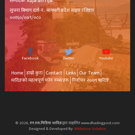
सम्पादक: Rajaram rijal
सुचना बिभाग दर्ता नं.: बागमती प्रदेश सञ्चार रजिष्टार
००१६०/०७९/०८०
Facebook
Twitter
Youtube
Home
हाम्रो कुरा
Contact
Links
Our Team
धादिङको महत्वपूर्ण फोन नम्बरहरु
निर्वाचन २०७९ धादिङ
© 2026,
एन.एस.मिडिया धादिङ
द्वारा सञ्चालित www.dhadingpost.com
Designed & Developed By:
Wildstone Solution