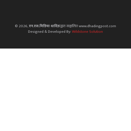
© 2026,
एन.एस.मिडिया धादिङ
द्वारा सञ्चालित www.dhadingpost.com
Designed & Developed By:
Wildstone Solution