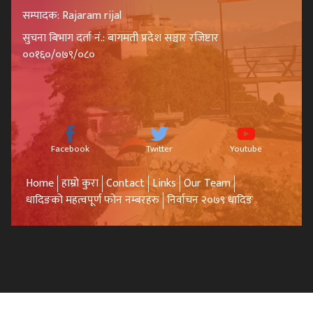
सम्पादक: Rajaram rijal
सुचना बिभाग दर्ता नं.: बागमती प्रदेश सञ्चार रजिष्टार
००१६०/०७९/०८०
Facebook
Twitter
Youtube
Home
हाम्रो कुरा
Contact
Links
Our Team
धादिङको महत्वपूर्ण फोन नम्बरहरु
निर्वाचन २०७९ धादिङ
© 2026,
एन.एस.मिडिया धादिङ
द्वारा सञ्चालित www.dhadingpost.com
Designed & Developed By:
Wildstone Solution