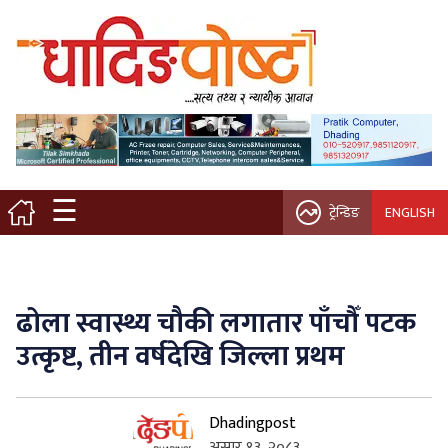
मुख्य पृष्ठ
स्थानीय समाचार
विचार / ब्लग
☰
ट्रेन्डिङ
ENGLISH
नगर/गाउँ पालिका
अन्तरवार्ता
ढोला स्वास्थ्य चौकी लगातार पाँचौँ पटक
कृषि/सहकारी
उत्कृष्ट, तीन वर्षदेखि जिल्ला प्रथम
साहित्य / संस्कृति
Dhadingpost
प्रवास
असार १३, २०८३