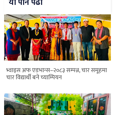
यो पनि पढौँ
भ्वाइस अफ एडभान्स–२०८३ सम्पन्न, चार समूहमा
चार विद्यार्थी बने च्याम्पियन