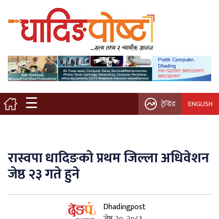
मुख्य पृष्ठ
स्थानीय समाचार
विचार / ब्लग
☰
ट्रेन्डिङ
ENGLISH
नगर/गाउँ पालिका
अन्तरवार्ता
रास्वपा धादिङको प्रथम जिल्ला अधिवेशन
कृषि/सहकारी
जेष्ठ २३ गते हुने
साहित्य / संस्कृति
Dhadingpost
प्रवास
जेष्ठ २०, २०८३