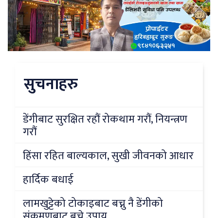
सुचनाहरु
डेंगीबाट सुरक्षित रहौं रोकथाम गरौं, नियन्त्रण
गरौं
हिंसा रहित बाल्यकाल, सुखी जीवनको आधार
हार्दिक बधाई
लामखुट्टेको टोकाइबाट बच्नु नै डेंगीको
संक्रमणबाट बच्ने उपाय