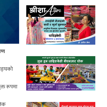
्षण
 सङ्घको
क्त रूपमा
तिक