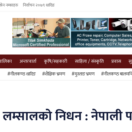
फोन नम्बरहरु
निर्वाचन २०७९ धादिङ
पालिका
अन्तरवार्ता
कृषि/सहकारी
साहित्य / संस्कृति
प्रवास
स
#नीलकण्ठ धादिङ
#शैक्षिक भ्रमण
#मुस्ताङ भ्रमण
#नीलकण्ठ बालमन्द
ति लम्सालको निधन : नेपाली प