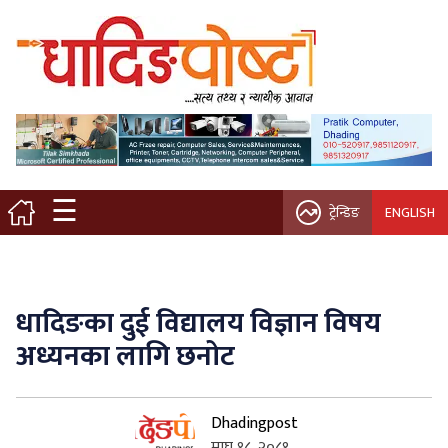
मुख्य पृष्ठ
स्थानीय समाचार
विचार / ब्लग
☰
ट्रेन्डिङ
ENGLISH
नगर/गाउँ पालिका
अन्तरवार्ता
धादिङका दुई विद्यालय विज्ञान विषय
कृषि/सहकारी
अध्यनका लागि छनोट
साहित्य / संस्कृति
Dhadingpost
प्रवास
माघ १८, २०८१