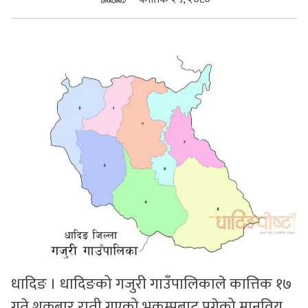
सुचनाहरु
स्वास्थ्य
भिडियो
धादिङ । धादिङको गजुरी गाउँपालिकाले कात्तिक १७
गते शुक्रबार राती गएको भुकम्पबाट पुगेको मानविय