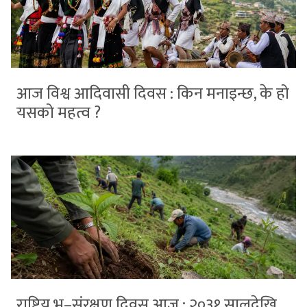
आज विश्व आदिवासी दिवस : किन मनाइन्छ, के हो
यसको महत्व ?
राष्ट्रिय भू–संरक्षण दिवस आज : २०३१ सालदेखि