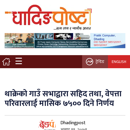
मुख्य पृष्ठ
स्थानीय समाचार
विचार / ब्लग
☰
ट्रेन्डिङ
ENGLISH
नगर/गाउँ पालिका
अन्तरवार्ता
थाक्रेको गाउँ सभाद्वारा सहिद तथा, वेपत्ता
कृषि/सहकारी
परिवारलाई मासिक ७५०० दिने निर्णय
साहित्य / संस्कृति
Dhadingpost
प्रवास
असार ११, २०७९