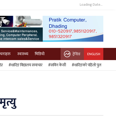
Loading Date...
ुचनाहरु
स्वास्थ्य
भिडियो
ट्रेन्डिङ
ENGLISH
िर
#धादिङ विद्यालय समाचार
#सविन केसी
#धादिङको पहिलो पुल
त्यु