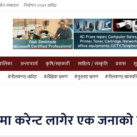
फोन नम्बरहरु
निर्वाचन २०७९ धादिङ
पालिका
अन्तरवार्ता
कृषि/सहकारी
साहित्य / संस्कृति
प्रवास
स
#नीलकण्ठ धादिङ
#शैक्षिक भ्रमण
#मुस्ताङ भ्रमण
#नीलकण्ठ बालमन्द
ा करेन्ट लागेर एक जनाको मृ