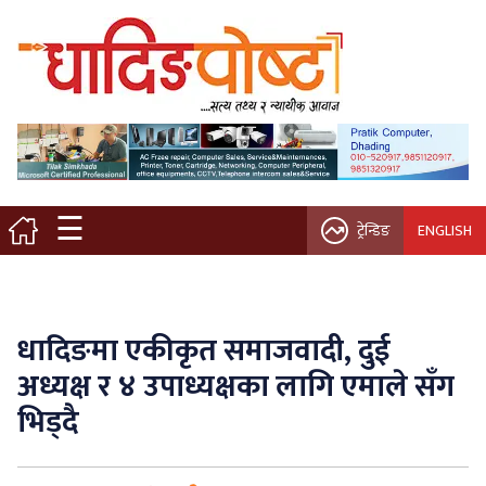
मुख्य पृष्ठ
स्थानीय समाचार
विचार / ब्लग
☰
ट्रेन्डिङ
ENGLISH
नगर/गाउँ पालिका
अन्तरवार्ता
धादिङमा एकीकृत समाजवादी, दुई
कृषि/सहकारी
अध्यक्ष र ४ उपाध्यक्षका लागि एमाले सँग
भिड्दै
साहित्य / संस्कृति
प्रवास